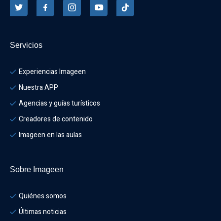
que, por causas de fuerza mayor, IMAGEEN cancele la
ruta para la que dispones de plazas reservadas, se te
ofrecerá la posibilidad de reagendar la reserva para otra
fecha. Las visitas que no alcancen un número mínimo de
Servicios
visitantes podrán ser canceladas al menos con 24 horas
de antelación por email, por favor estate atento a
Experiencias Imageen
nuestras notificaciones. De no poder reasignarse, se
Nuestra APP
procederá a la devolución del dinero.
¿Qué ocurre si las condiciones meteorológicas son
Agencias y guías turísticos
adversas?
Si las condiciones meteorológicas impidieran
Creadores de contenido
la visita, desde IMAGEEN contactarán contigo a través de
Imageen en las aulas
las vías de contacto indicadas en la reserva para
comunicarte la cancelación de la ruta. Se te ofrecerán
las posibilidades de reembolso total o cambio de fecha
Sobre Imageen
para la realización de la visita.
¿La ruta es cómoda y accesible para movilidad
Quiénes somos
reducida?
La ruta es accesible para personas de
movilidad reducida, incluyendo transportes como puede
Últimas noticias