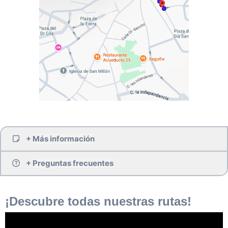
+
Más información
+
Preguntas frecuentes
Imageen presenta una nueva experiencia inmersiva que
nos hará transportarnos en el tiempo para ver como se
¿Puedo reservar para un grupo en un día y hora
construyó el Acueducto de Segovia, una de las
¡Descubre todas nuestras rutas!
especifico?
Para realizar la actividad cualquier otro día
maravillas del arte romano en España, símbolo de la
de la semana y reservas de grupos, consultar por e mail
ciudad y de su historia.
o en el teléfono.